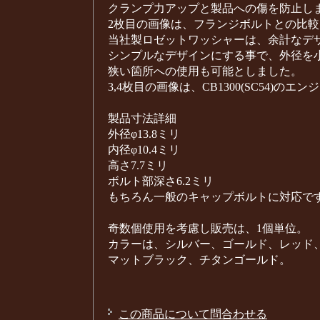
クランプ力アップと製品への傷を防止し
2枚目の画像は、フランジボルトとの比較
当社製ロゼットワッシャーは、余計なデ
シンプルなデザインにする事で、外径を小さ
狭い箇所への使用も可能としました。
3,4枚目の画像は、CB1300(SC54)の
製品寸法詳細
外径φ13.8ミリ
内径φ10.4ミリ
高さ7.7ミリ
ボルト部深さ6.2ミリ
もちろん一般のキャップボルトに対応で
奇数個使用を考慮し販売は、1個単位。
カラーは、シルバー、ゴールド、レッド
マットブラック、チタンゴールド。
この商品について問合わせる